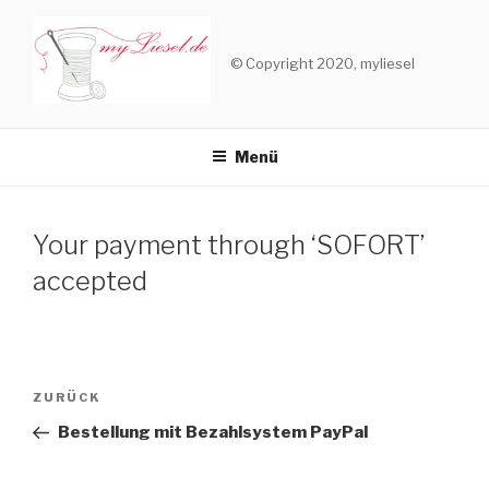
Zum
Inhalt
© Copyright 2020, myliesel
springen
Menü
Your payment through ‘SOFORT’
accepted
Beitragsnavigation
ZURÜCK
Vorheriger
Beitrag
Bestellung mit Bezahlsystem PayPal