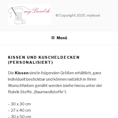
Zum
Inhalt
© Copyright 2020, myliesel
springen
Menü
KISSEN UND KUSCHELDECKEN
(PERSONALISIERT)
Die
Kissen
sind in folgenden Größen erhältlich, ganz
individuell bestickbar und können natürlich in Ihren
Wunschfarben genäht werden (siehe hierzu unter der
Rubrik Stoffe „Baumwollstoffe“):
– 30 x 30 cm
– 27 x 40 cm
– 30 x 50 cm