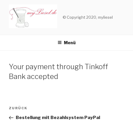
Zum
Inhalt
© Copyright 2020, myliesel
springen
Menü
Your payment through Tinkoff
Bank accepted
Beitragsnavigation
ZURÜCK
Vorheriger
Beitrag
Bestellung mit Bezahlsystem PayPal